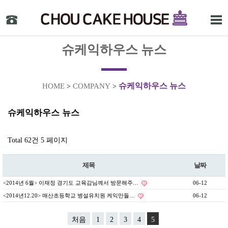
슈케익하우스 뉴스
슈케익하우스 뉴스
HOME
COMPANY
>
>
슈케익하우스 뉴스
Total 62건
5 페이지
제목
날짜
<2014년 6월> 이재정 경기도 교육감님께서 방문해주…
06-12
<2014년12.20> 매산초등학교 병설유치원 케익만들…
06-12
처음
1
2
3
4
5