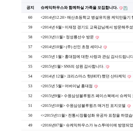
공지
슈케익하우스와 함께하실 가족을 모집합니다.
60
<2014년12.20> 매산초등학교 병설유치원 케익만들기
59
<2014년 6월> 이재정 경기도 교육감님께서 방문해주
58
<2013년11월> 정성룡선수 방문
57
<2014년10월> (주) 선인 초청 세미나
56
<2015년 1월> 홍대점에 대한 사랑과 관심 감사드립니다
55
<2015년1월> SNS의 성원 감사합니다.
54
<2014년 12월> 크리스마스 핫(HOT) 했던 산타케익
53
<2015년 5월> 어버이날 홍대점
52
<2015년9월> 수원삼성블루윙즈 페이스북에서 슈케익
51
<2015년10월> 수원삼성블루윙즈 매거진 표지모델
50
<<2015년11월> 전통시장활성화 유공자 표창을 하였습
49
<2016년07월> 슈케익하우스가 뉴스투데이에 방영되